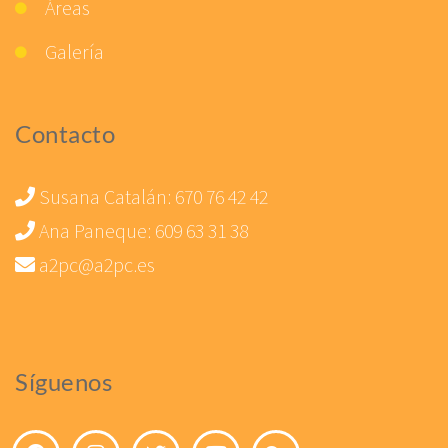
Áreas
Galería
Contacto
Susana Catalán:
670 76 42 42
Ana Paneque:
609 63 31 38
a2pc@a2pc.es
Síguenos