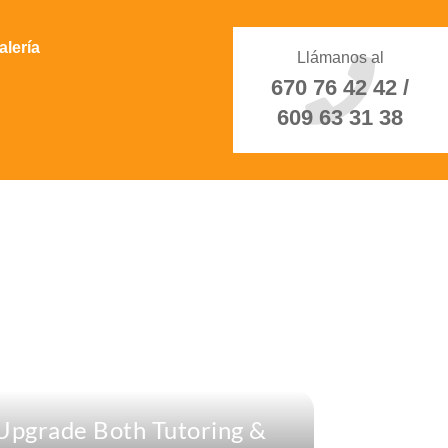
alería
Llámanos al
670 76 42 42 /
609 63 31 38
Upgrade Both Tutoring &