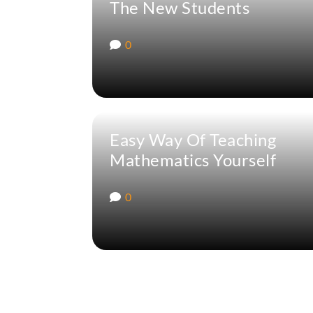
The New Students
0
Easy Way Of Teaching
Mathematics Yourself
0