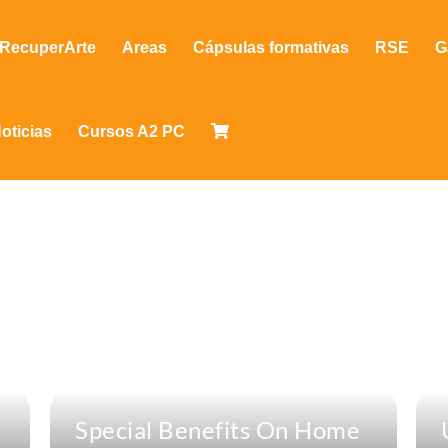
RecuperArte
Areas
Cápsulas formativas
RSE
G
oticias
Cursos A2 PC
Special Benefits On Home