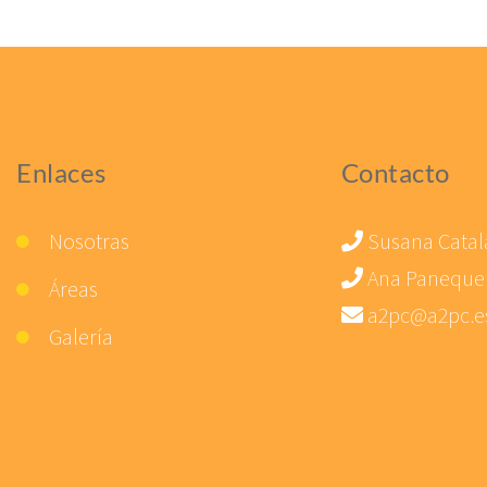
Enlaces
Contacto
Nosotras
Susana Catal
Ana Paneque
Áreas
a2pc@a2pc.e
Galería