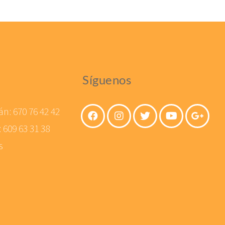
Síguenos
án:
670 76 42 42
:
609 63 31 38
s