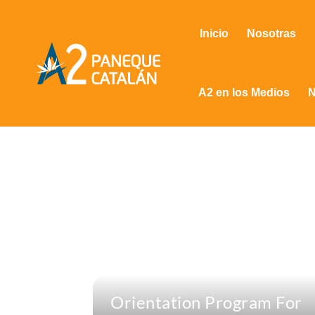
Inicio
Nosotras
A2 en los Medios
N
Orientation Program For