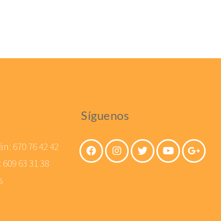
Síguenos
án:
670 76 42 42
:
609 63 31 38
s