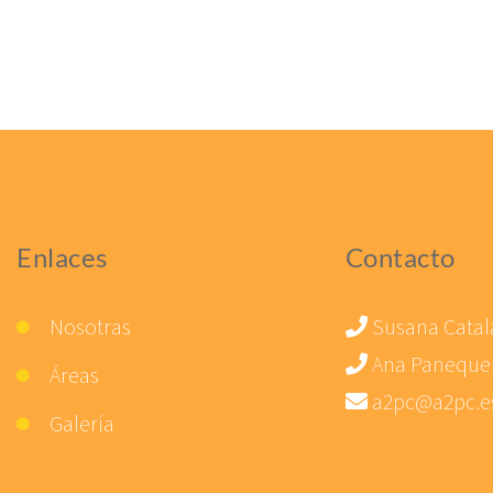
Enlaces
Contacto
Nosotras
Susana Catal
Ana Paneque
Áreas
a2pc@a2pc.e
Galería