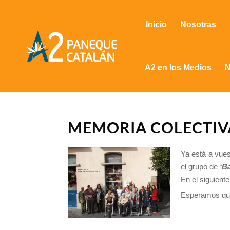
Inicio
Nosotras
A2 en los Medios
N
MEMORIA COLECTIV
Ya está a vues
el grupo de
‘B
En el siguient
Esperamos que 