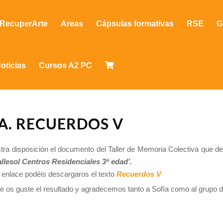
RecuperArte
Areas
Cápsulas formativas
RSE
G
oticias
Cursos A2 PC
A. RECUERDOS V
tra disposición el documento del Taller de Memoria Colectiva que d
allesol Centros Residenciales 3ª edad’.
e enlace podéis descargaros el texto
Recuerdos V
os guste el resultado y agradecemos tanto a Sofía como al grupo d