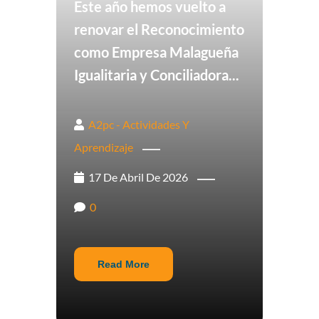
Este año hemos vuelto a
renovar el Reconocimiento
como Empresa Malagueña
Igualitaria y Conciliadora...
A2pc - Actividades Y
Aprendizaje
17 De Abril De 2026
0
Read More