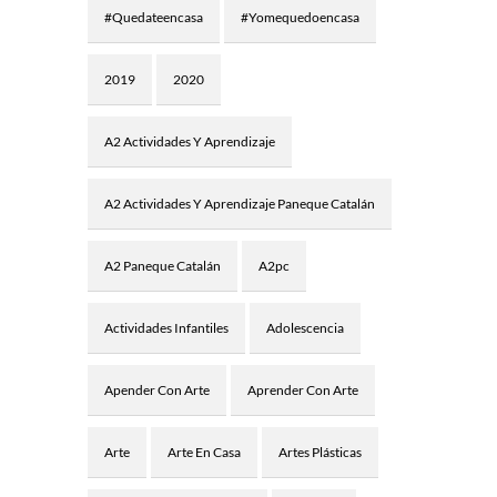
#quedateencasa
#yomequedoencasa
2019
2020
A2 Actividades Y Aprendizaje
A2 Actividades Y Aprendizaje Paneque Catalán
A2 Paneque Catalán
A2pc
Actividades Infantiles
Adolescencia
Apender Con Arte
Aprender Con Arte
Arte
Arte En Casa
Artes Plásticas