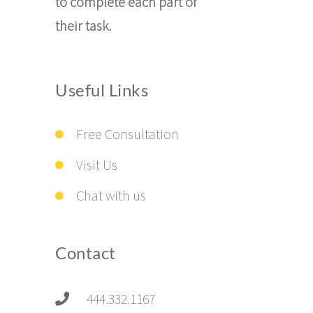
to complete each part of
their task.
Useful Links
Free Consultation
Visit Us
Chat with us
Contact
444.332.1167