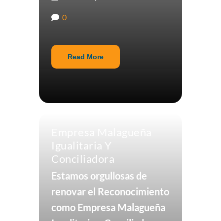
0
Read More
Empresa Malagueña
Igualitaria Y
Conciliadora
Estamos orgullosas de
renovar el Reconocimiento
como Empresa Malagueña